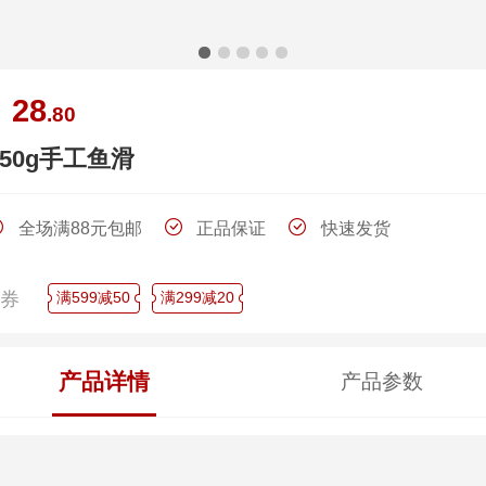
28
￥
.80
250g手工鱼滑
全场满88元包邮
正品保证
快速发货
领券
满599减50
满299减20
产品详情
产品参数