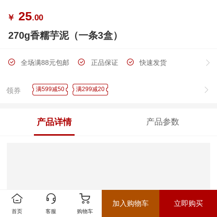
25
￥
.00
270g香糯芋泥（一条3盒）
全场满88元包邮
正品保证
快速发货
满599减50
满299减20
领券
产品详情
产品参数
加入购物车
立即购买
首页
客服
购物车